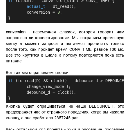
if
 (clock() - conversion_start > CONV_TIME) {

actual_t
 = dt_read();

  	conversion = 
0
;

conversion
- переменная флажок, которая говорит нам
запрошено ли конвертирование. Мы сохраняем временную
метку в момент запроса и пытаемся прочитать только
после того, как пройдет время CONV_TIME, равное 100 мс.
Все это крутится в цикле, а потому повторяется пока есть
питание.
Вот так мы опрашиваем кнопки:
if
 (io_read(D) && clock() - debounce_d > DEBOUNCE_T)
	change_view_mode();

	debounce_d = clock();

Кнопка будет опрашиваться не чаще DEBOUNCE_T, это
предохраняет нас от странного поведения, когда вы нажали
кнопку, а она сработала 2357245 раз.
Весь остальной код проекта - хуки и рисование, последнее