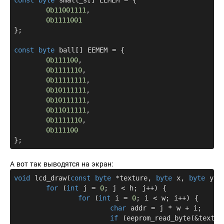
const
byte
 small_s[] EEMEM = {

0b11001111
, 

0b1111001
};

const
byte
 ball[] EEMEM = {

0b111100
,

0b1111110
,

0b11111111
,

0b10111111
,

0b10111111
,

0b11011111
,

0b1111110
,

0b111100
А вот так выводятся на экран:
void
lcd_draw
(
const
byte
 *texture, 
byte
 x, 
byte
 y, 
for
 (
int
 j = 
0
; j < h; j++) {

for
 (
int
 i = 
0
; i < w; i++) {

char
 addr = j * w + i; 

if
 (eeprom_read_byte(&textur