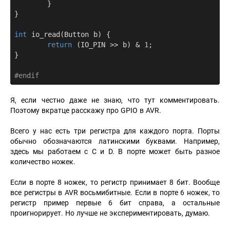
	}

}

int
io_read
(Button b)
{ 

return
 (IO_PIN >> b) & 
1
; 

}

#
endif
Я, если честно даже не знаю, что тут комментировать.
Поэтому вкратце расскажу про GPIO в AVR.
Всего у нас есть три регистра для каждого порта. Порты
обычно обозначаются латинскими буквами. Например,
здесь мы работаем с С и D. В порте может быть разное
количество ножек.
Если в порте 8 ножек, то регистр принимает 8 бит. Вообще
все регистры в AVR восьмибитные. Если в порте 6 ножек, то
регистр пример первые 6 бит справа, а остальные
проигнорирует. Но лучше не экспериментировать, думаю.