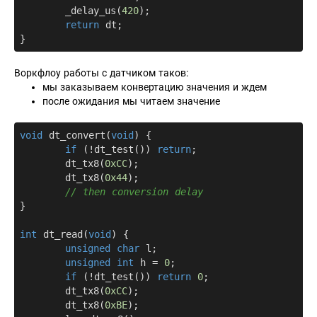
	_delay_us(
420
);

return
 dt;

Воркфлоу работы с датчиком таков:
мы заказываем конвертацию значения и ждем
после ожидания мы читаем значение
void
dt_convert
(
void
)
{

if
 (!dt_test()) 
return
;

	dt_tx8(
0xCC
);

	dt_tx8(
0x44
);

// then conversion delay
}

int
dt_read
(
void
)
{

unsigned
char
 l;

unsigned
int
 h = 
0
;

if
 (!dt_test()) 
return
0
;

	dt_tx8(
0xCC
);

	dt_tx8(
0xBE
);
