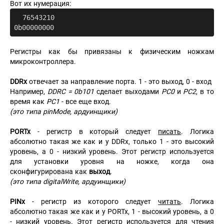
Вот их нумерация:
  76543210

Регистры как бы привязаны к физическим ножкам
микроконтроллера.
DDRx
отвечает за направление порта. 1 - это выход, 0 - вход
Например,
DDRC = 0b101
сделает выходами
PC0
и
PC2
, в то
время как
PC1
- все еще вход.
(это типа pinMode, ардуинщики)
PORTx
- регистр в который следует
писать
. Логика
абсолютно такая же как и у DDRx, только 1 - это высокий
уровень, а 0 - низкий уровень. Этот регистр используется
для установки уровня на ножке, когда она
сконфигурирована как
выход
.
(это типа digitalWrite, ардуинщики)
PINx
- регистр из которого следует
читать
. Логика
абсолютно такая же как и у PORTx, 1 - высокий уровень, а 0
- низкий уровень. Этот регистр используется для чтения