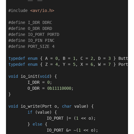
#
include
<avr/io.h>
#
define
 I_DDR DDRC
#
define
 O_DDR DDRD
#
define
 IO_PORT PORTD
#
define
 IO_PIN PINC
#
define
 PORT_SIZE 4
typedef
enum
 { A = 
0
, B = 
1
, C = 
2
, D = 
3
typedef
enum
 { Z = 
4
, Y = 
5
, X = 
6
, W = 
7
 } Port;

void
io_init
(
void
)
{ 

	I_DDR = 
0
;

	O_DDR = 
0b11110000
;

}

void
io_write
(Port o, 
char
 value)
{

if
 (value) {

		IO_PORT |= (
1
 << o);

	} 
else
 {

		IO_PORT &= ~(
1
 << o);
