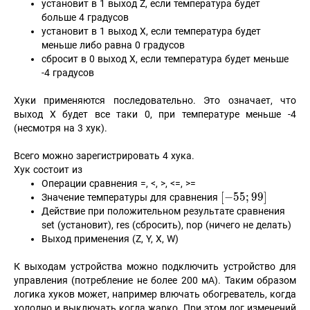
установит в 1 выход Z, если температура будет
больше 4 градусов
установит в 1 выход X, если температура будет
меньше либо равна 0 градусов
сбросит в 0 выход X, если температура будет меньше
-4 градусов
Хуки применяются последовательно. Это означает, что
выход X будет все таки 0, при температуре меньше -4
(несмотря на 3 хук).
Всего можно зарегистрировать 4 хука.
Хук состоит из
Операции сравнения =, <, >, <=, >=
[-55;
[
−
5
5
;
9
9
]
Значение температуры для сравнения
99]
Действие при положительном результате сравнения
set (установит), res (сбросить), nop (ничего не делать)
Выход применения (Z, Y, X, W)
К выходам устройства можно подключить устройство для
управления (потребление не более 200 мА). Таким образом
логика хуков может, например влючать обогреватель, когда
холодно и выключать когда жарко. При этом лог изменений