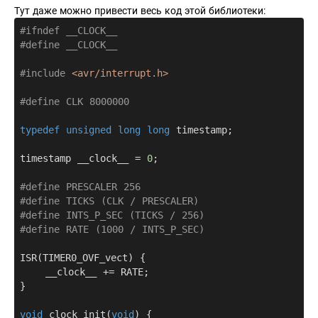
Тут даже можно привести весь код этой библиотеки:
#
ifndef
 __CLOCK__
#
define
 __CLOCK__
#
include
<avr/interrupt.h>
#
define
 CLK 8000000
typedef
unsigned
long
long
 timestamp;

timestamp __clock__ = 
0
;

#
define
 PRESCALER 256
#
define
 TICKS (CLK / PRESCALER)
#
define
 INTS_P_SEC (TICKS / 256)
#
define
 RATE (1000 / INTS_P_SEC)
ISR(TIMER0_OVF_vect) {

    __clock__ += RATE;

}

void
clock_init
(
void
)
{
