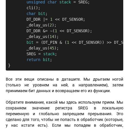
unsigned
char
stack
 = SREG;

	cli();

char
bit
;

	DT_DDR |= 
1
 << DT_SENSOR;

	_delay_us(
2
);

	DT_DDR &= ~(
1
 << DT_SENSOR);

	_delay_us(
14
);

bit
 = (DT_PIN & (
1
 << DT_SENSOR)) >> DT_SENS
	_delay_us(
45
);

	SREG = 
stack
;

return
bit
;

Все эти вещи описаны в даташите. Мы дрыгаем ногой
(только не уровнем на ней, а направлением), затем
принимаем бит данных и возвращаем его из функции.
Обратите внимание, какой мы здесь используем прием. Мы
сохраняем значение регистра SREG в локальную
переменную и глобально запрещаем прерывания. Это
сделано для того, чтобы не попасть в обработчик (которые,
у нас кстати есть). Если мы попадем в обработчик,