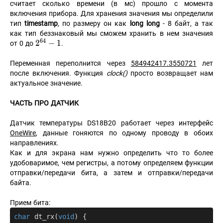
считает сколько времени (в мс) прошло с момента
включения прибора. Для хранения значения мы определили
тип
timestamp
, по размеру он как
long long
- 8 байт, а так
как тип беззнаковый мы сможем хранить в нем значения
6
4
2^{64}
2
−
1
от 0 до
.
- 1
Переменная переполнится через
584942417.3550721
лет
после включения. Функция
clock()
просто возвращает нам
актуальное значение.
ЧАСТЬ ПРО ДАТЧИК
Датчик температуры DS18B20 работает через интерфейс
OneWire
, данные гоняются по одному проводу в обоих
направлениях.
Как и для экрана нам нужно определить что то более
удобоваримое, чем регистры, а потому определяем функции
отправки/передачи бита, а затем и отправки/передачи
байта.
Прием бита:
char
dt_rx
(
void
)
{
