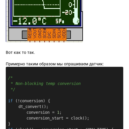
Вот как то так.
Примерно таким образом мы опрашиваем датчик:
/* 

 * Non-blocking temp conversion

 */
if
 (!conversion) {

    dt_convert();

	conversion = 
1
;

  	conversion_start = clock();
