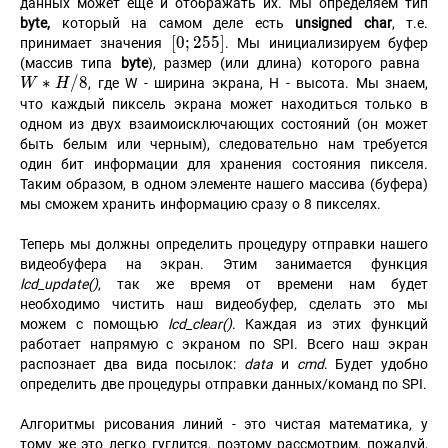
данных может еще и отображать их. Мы определяем тип
byte,
который на самом деле есть
unsigned char
, т.е.
[0;255]
[
0
;
2
5
5
]
принимает значения
. Мы инициализируем буфер
W
(массив типа
byte
), размер (или длина) которого равна
∗
/
8
, где W - ширина экрана, H - высота. Мы знаем,
W
H
что каждый пиксель экрана может находиться только в
одном из двух взаимоисключающих состояний (он может
быть белым или черным), следовательно нам требуется
один бит информации для хранения состояния пикселя.
Таким образом, в одном элементе нашего массива (буфера)
мы сможем хранить информацию сразу о 8 пикселях.
Теперь мы должны определить процедуру отправки нашего
видеобуфера на экран. Этим занимается функция
lcd_update()
, так же время от времени нам будет
необходимо чистить наш видеобуфер, сделать это мы
можем с помощью
lcd_clear()
. Каждая из этих функций
работает напрямую с экраном по SPI. Всего наш экран
распознает два вида посылок:
data
и
cmd
. Будет удобно
определить две процедуры отправки данных/команд по SPI.
Алгоритмы рисования линий - это чистая математика, у
тому же это легко гуглится, поэтому рассмотрим, пожалуй,