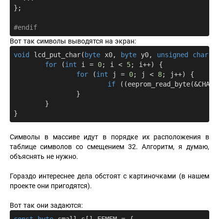
};

#
endif
Вот так символы выводятся на экран:
void
lcd_put_char
(
byte
 x0, 
byte
 y0, 
unsigned
char
 c
for
 (
int
 i = 
0
; i < 
5
; i++) {

for
 (
int
 j = 
0
; j < 
8
; j++) {

if
 ((eeprom_read_byte(&CHARS
		}

	}

Символы в массиве идут в порядке их расположения в
таблице символов со смещением 32. Алгоритм, я думаю,
объяснять не нужно.
Гораздо интереснее дела обстоят с картиночками (в нашем
проекте они пригодятся).
Вот так они задаются: