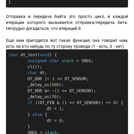
Отправка и передача байта это просто цикл, в каждой
итерации которого вызывается отправка/передача бита.
Нетрудно догадаться, что итераций 8.
Еще нам пригодится вот такая функция, она говорит нам,
есть ли кто нибудь по ту сторону провода (1 - есть, 0 - нет).
char
dt_test
(
void
)
{

unsigned
char
stack
 = SREG;

	cli();

char
 dt;

	DT_DDR |= 
1
 << DT_SENSOR;

	_delay_us(
500
);

	DT_DDR &= ~(
1
 << DT_SENSOR);

	_delay_us(
70
);

if
 ((DT_PIN & (
1
 << DT_SENSOR)) == 
0
) {

		dt = 
1
;

	} 
else
 {

		dt = 
0
;

	}

	SREG = 
stack
;
