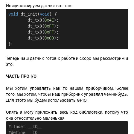
Инициализируем датчик вот так:
void
dt_init
(
void
)
{

	dt_tx8(
0x4E
);

	dt_tx8(
0xFF
);

	dt_tx8(
0xFF
);

	dt_tx8(
0x00
);

Теперь наш датчик готов к работе и скоро мы рассмотрим и
это.
ЧАСТЬ ПРО I/O
Мы хотим управлять как то нашим приборчиком. Более
того, мы хотим, чтобы наш приборчик управлял чем-нибудь.
Для этого мы будем использовать GPIO.
Опять я могу приложить весь код библиотеки, потому что
она относительно маленькая
#
ifndef
 __IO__
#
define
 __IO__