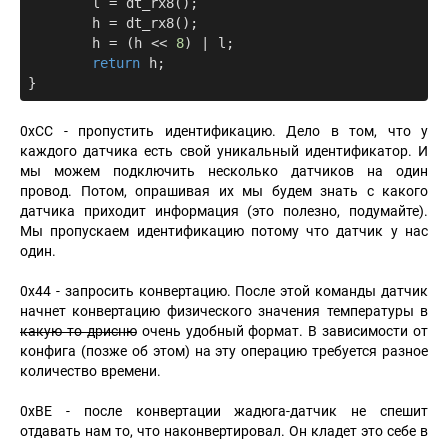
	l = dt_rx8();

	h = dt_rx8();

	h = (h << 
8
) | l;

return
 h;

0xCC - пропустить идентификацию. Дело в том, что у
каждого датчика есть свой уникальный идентификатор. И
мы можем подключить несколько датчиков на один
провод. Потом, опрашивая их мы будем знать с какого
датчика приходит информация (это полезно, подумайте).
Мы пропускаем идентификацию потому что датчик у нас
один.
0x44 - запросить конвертацию. После этой команды датчик
начнет конвертацию физического значения температуры в
какую то дрисню
очень удобный формат. В зависимости от
конфига (позже об этом) на эту операцию требуется разное
количество времени.
0xBE - после конвертации жадюга-датчик не спешит
отдавать нам то, что наконвертировал. Он кладет это себе в