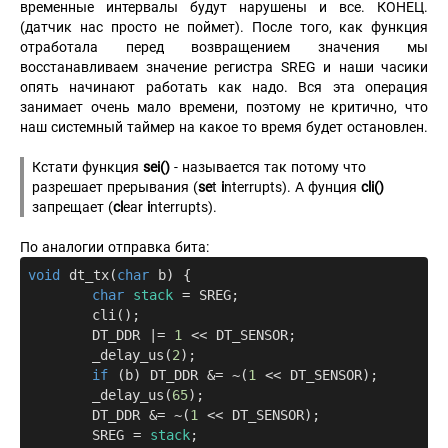
временные интервалы будут нарушены и все. КОНЕЦ.
(датчик нас просто не поймет). После того, как функция
отработала перед возвращением значения мы
восстанавливаем значение регистра SREG и наши часики
опять начинают работать как надо. Вся эта операция
занимает очень мало времени, поэтому не критично, что
наш системный таймер на какое то время будет остановлен.
Кстати функция
sei()
- называется так потому что
разрешает прерывания (
se
t
i
nterrupts). А фунция
cli()
запрещает (
cl
ear
i
nterrupts).
По аналогии отправка бита:
void
dt_tx
(
char
 b)
{

char
stack
 = SREG;

	cli();

	DT_DDR |= 
1
 << DT_SENSOR;

	_delay_us(
2
);

if
 (b) DT_DDR &= ~(
1
 << DT_SENSOR);

	_delay_us(
65
);

	DT_DDR &= ~(
1
 << DT_SENSOR);

	SREG = 
stack
;
