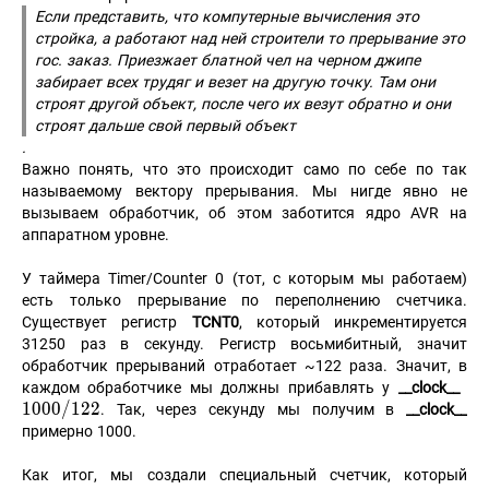
Если представить, что компутерные вычисления это
стройка, а работают над ней строители то прерывание это
гос. заказ. Приезжает блатной чел на черном джипе
забирает всех трудяг и везет на другую точку. Там они
строят другой объект, после чего их везут обратно и они
строят дальше свой первый объект
.
Важно понять, что это происходит само по себе по так
называемому вектору прерывания. Мы нигде явно не
вызываем обработчик, об этом заботится ядро AVR на
аппаратном уровне.
У таймера Timer/Counter 0 (тот, с которым мы работаем)
есть только прерывание по переполнению счетчика.
Существует регистр
TCNT0
, который инкрементируется
31250 раз в секунду. Регистр восьмибитный, значит
обработчик прерываний отработает ~122 раза. Значит, в
10
каждом обработчике мы должны прибавлять у
__clock__
1
0
0
0
/
1
2
2
/
. Так, через секунду мы получим в
__clock__
12
примерно 1000.
Как итог, мы создали специальный счетчик, который