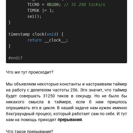
	TCCR0 = 
0b100
; 
// 31 250 ticks/s
	TIMSK |= 
1
;

	sei();

}

timestamp 
clock
(
void
)
{

return
 __clock__;

}

#
endif
Что же тут происходит?
Мы объявляем некоторые константы и настраиваем таймер
на работу с делителем частоты 256. Это значит, что таймер
будет совершать 31250 тиков в секунду. Но не было бы
никакого смысла в таймере, если б нам пришлось
опрашивать его в цикле. В нашей задаче нам нужен именно
бэкграундный процесс, который работает сам по себе. И тут
нам на помощь приходят
прерывания
.
Что такое прерывание?