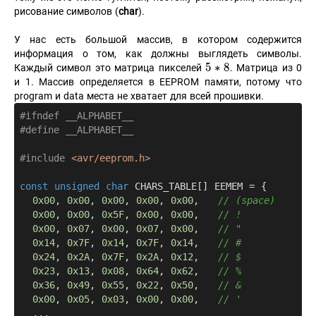
рисование символов (
char
).
У нас есть большой массив, в котором содержится
информация о том, как должны выглядеть символы.
5*8
5
∗
8
Каждый символ это матрица пикселей
. Матрица из 0
и 1. Массив определяется в EEPROM памяти, потому что
program и data места не хватает для всей прошивки.
#
ifndef
 __ALPHABET__
#
define
 __ALPHABET__
#
include
<avr/eeprom.h>
const
unsigned
char
 CHARS_TABLE[] EEMEM = {

0x00
, 
0x00
, 
0x00
, 
0x00
, 
0x00
,   
// (space)
0x00
, 
0x00
, 
0x5F
, 
0x00
, 
0x00
,   
// !
0x00
, 
0x07
, 
0x00
, 
0x07
, 
0x00
,   
// "
0x14
, 
0x7F
, 
0x14
, 
0x7F
, 
0x14
,   
// #
0x24
, 
0x2A
, 
0x7F
, 
0x2A
, 
0x12
,   
// $
0x23
, 
0x13
, 
0x08
, 
0x64
, 
0x62
,   
// %
0x36
, 
0x49
, 
0x55
, 
0x22
, 
0x50
,   
// &
0x00
, 
0x05
, 
0x03
, 
0x00
, 
0x00
,   
// '
  ...
