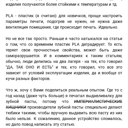
изделия получаются более стойкими к температурам и тд.
PLA - пластик (я считаю) для новичков, проще настроить
параметры печати, подогрев не нужен, не нужна даже
вентиляция помещения, где происходит печать. Идеально.
Но не все так просто. Раньше я часто натыкался на статьи
о том, что со временем пластик PLA деградирует. То есть
теряет свои прочностные свойства, может быть даже
саморазрушается. И в комментариях к таким статьям,
обычно, люди делились на два лагеря - на тех, кто говорил
"ДА, ТАК ОНО И ЕСТЬ" и тех, кто говорил, что все это
зависит от условий эксплуатации изделия, да и вообще от
кучи разных факторов.
Что ж, хочу с Вами поделиться реальным опытом. Где то с
год назад (даже чуть больше) я печатал выдавливалку для
зубной пасты, потому что
ИМПЕРИАЛИСТИЧЕСКИЕ
ХИЩНИКИ
производители зубной пасты специально делают
тюбики такими, чтобы вручную выдавить всю пасту из них
было нельзя. К сожалению, данное устройство сломалось,
но дало повод написать эту статью.