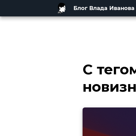
Блог Влада Иванова
С тего
новиз